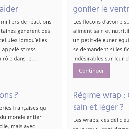
aider
gonfler le vent
milliers de réactions
Les flocons d’avoine 
rtaines génèrent des
aliment sain et nutrit
llules lorsqu’elles
un petit-déjeuner équ
 appelé stress
se demandent si les fl
n rôle dans le …
indésirables sur leur 
Continuer
ons ?
Régime wrap :
sain et léger ?
ries françaises qui
 du monde entier.
Les wraps, ces délicieu
ile, mais avec