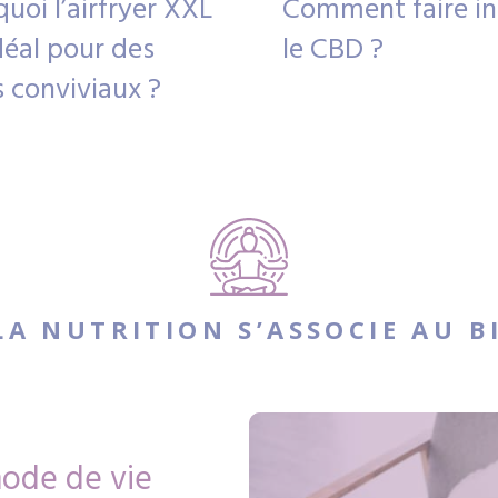
uoi l’airfryer XXL
Comment faire in
déal pour des
le CBD ?
 conviviaux ?
A NUTRITION S’ASSOCIE AU B
ode de vie