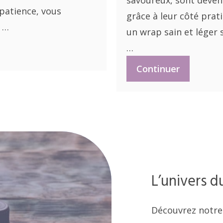
savoureux, sont deven
patience, vous
grâce à leur côté pra
à …
un wrap sain et léger s
…
Continuer
L’univers 
Découvrez notre 