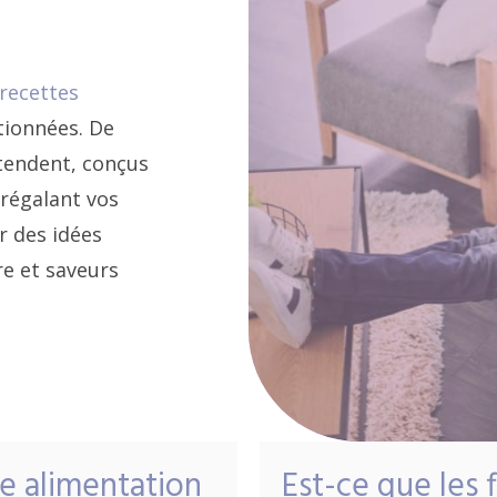
recettes
ionnées. De
ttendent, conçus
 régalant vos
r des idées
re et saveurs
ne alimentation
Est-ce que les 