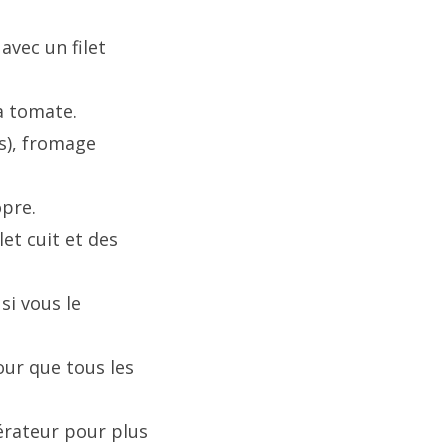
avec un filet
a tomate.
(s), fromage
opre.
et cuit et des
si vous le
our que tous les
érateur pour plus