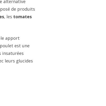
e alternative
omposé de produits
es
, les
tomates
ble apport
 poulet est une
s insaturées
ec leurs glucides