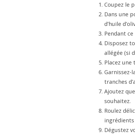
Coupez le p
Dans une po
d’huile d’oli
Pendant ce 
Disposez tou
allégée (si 
Placez une 
Garnissez-la
tranches d’
Ajoutez que
souhaitez.
Roulez déli
ingrédients 
Dégustez vo