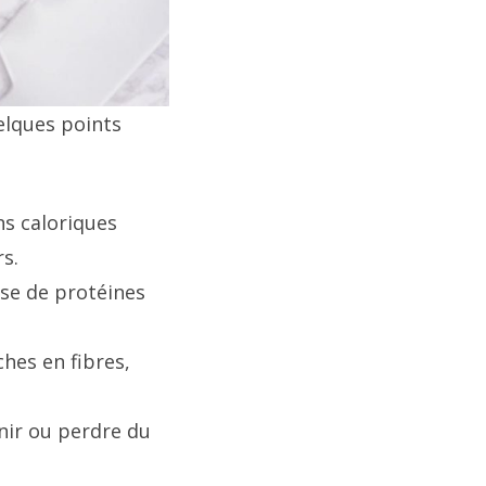
elques points
ns caloriques
rs.
ose de protéines
ches en fibres,
nir ou perdre du