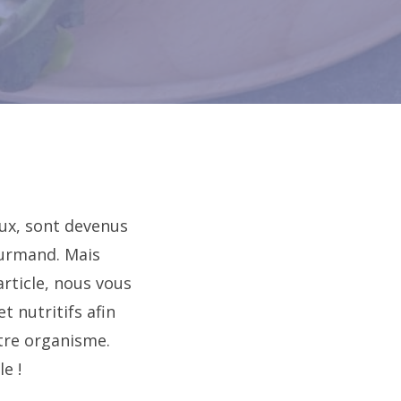
eux, sont devenus
ourmand. Mais
article, nous vous
 nutritifs afin
otre organisme.
e !