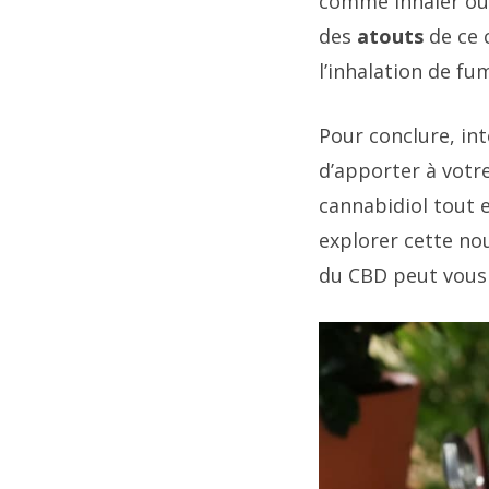
comme inhaler ou 
des
atouts
de ce 
l’inhalation de fu
Pour conclure, int
d’apporter à votr
cannabidiol tout e
explorer cette no
du CBD peut vous 