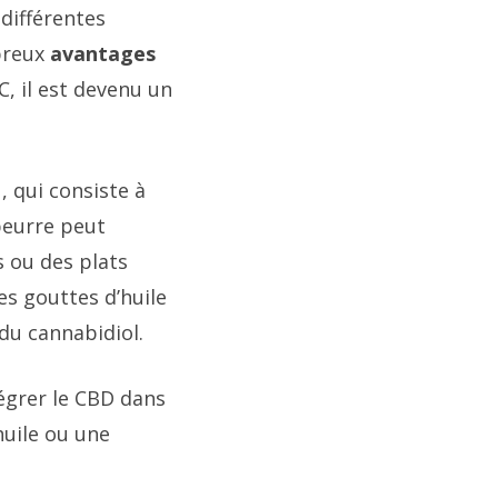
différentes
mbreux
avantages
, il est devenu un
 , qui consiste à
beurre peut
s ou des plats
s gouttes d’huile
du cannabidiol.
égrer le CBD dans
huile ou une