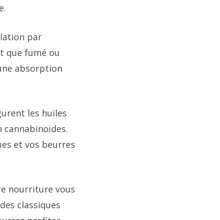
e.
lation par
tôt que fumé ou
 une absorption
urent les huiles
en cannabinoïdes.
ues et vos beurres
re nourriture vous
odes classiques