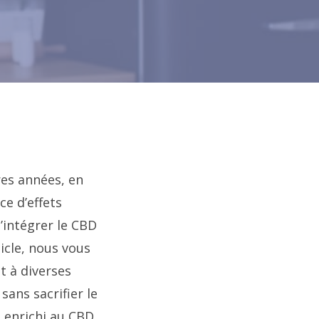
res années, en
e d’effets
’intégrer le CBD
ticle, nous vous
 à diverses
ans sacrifier le
e enrichi au CBD,