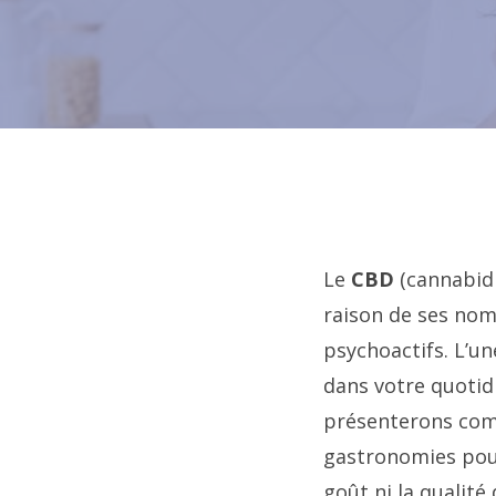
Le
CBD
(cannabidi
raison de ses nom
psychoactifs. L’un
dans votre quotidi
présenterons comm
gastronomies pour
goût ni la qualité